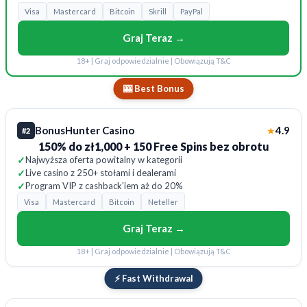
Visa
Mastercard
Bitcoin
Skrill
PayPal
Graj Teraz →
18+ | Graj odpowiedzialnie | Obowiązują T&C
🎰 Best Bonus
BonusHunter Casino
4.9
★
#2
150% do zł1,000 + 150 Free Spins bez obrotu
✓
Najwyższa oferta powitalny w kategorii
✓
Live casino z 250+ stołami i dealerami
✓
Program VIP z cashback'iem aż do 20%
Visa
Mastercard
Bitcoin
Neteller
Graj Teraz →
18+ | Graj odpowiedzialnie | Obowiązują T&C
⚡ Fast Withdrawal