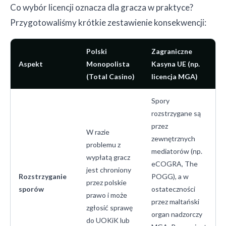
Co wybór licencji oznacza dla gracza w praktyce?
Przygotowaliśmy krótkie zestawienie konsekwencji:
Polski
Zagraniczne
Aspekt
Monopolista
Kasyna UE (np.
(Total Casino)
licencja MGA)
Spory
rozstrzygane są
przez
W razie
zewnętrznych
problemu z
mediatorów (np.
wypłatą gracz
eCOGRA, The
jest chroniony
Rozstrzyganie
POGG), a w
przez polskie
sporów
ostateczności
prawo i może
przez maltański
zgłosić sprawę
organ nadzorczy
do UOKiK lub