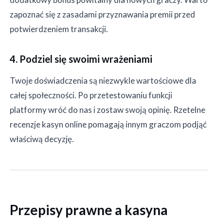
zapoznać się z zasadami przyznawania premii przed
potwierdzeniem transakcji.
4. Podziel się swoimi wrażeniami
Twoje doświadczenia są niezwykle wartościowe dla
całej społeczności. Po przetestowaniu funkcji
platformy wróć do nas i zostaw swoją opinię. Rzetelne
recenzje kasyn online pomagają innym graczom podjąć
właściwą decyzję.
Przepisy prawne a kasyna