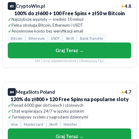
CryptoWin.pl
4.8
★
#3
100% do zł600 + 100 Free Spins + zł50 w Bitcoin
✓
Najszybsze wypłaty — średnio 10 minut
✓
Pełna obsługa Bitcoin, Ethereum i USDT
✓
Anonimowe konto bez weryfikacji email
Bitcoin
Ethereum
USDT
Skrill
Bank Transfer
Graj Teraz →
18+ | Graj odpowiedzialnie | Obowiązują T&C
MegaSlots Poland
4.7
★
#4
120% do zł800 + 120 Free Spins na popularne sloty
✓
Ponad 6000 gier slot'owych i stolowych
✓
Chat wspierający 24/7 w języku polskim
✓
Turniejowy system z nagrodami dziennymi
Visa
Mastercard
Skrill
Neteller
Graj Teraz →