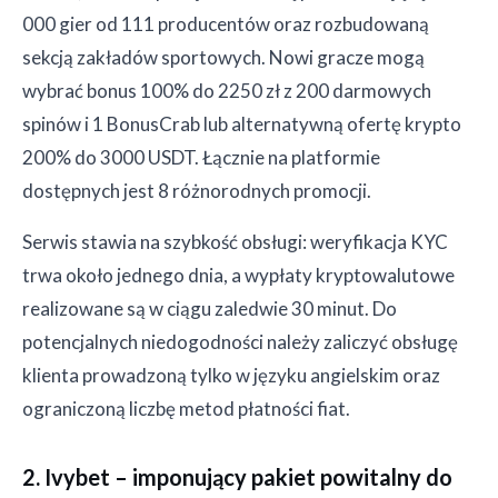
000 gier od 111 producentów oraz rozbudowaną
sekcją zakładów sportowych. Nowi gracze mogą
wybrać bonus 100% do 2250 zł z 200 darmowych
spinów i 1 BonusCrab lub alternatywną ofertę krypto
200% do 3000 USDT. Łącznie na platformie
dostępnych jest 8 różnorodnych promocji.
Serwis stawia na szybkość obsługi: weryfikacja KYC
trwa około jednego dnia, a wypłaty kryptowalutowe
realizowane są w ciągu zaledwie 30 minut. Do
potencjalnych niedogodności należy zaliczyć obsługę
klienta prowadzoną tylko w języku angielskim oraz
ograniczoną liczbę metod płatności fiat.
2. Ivybet – imponujący pakiet powitalny do