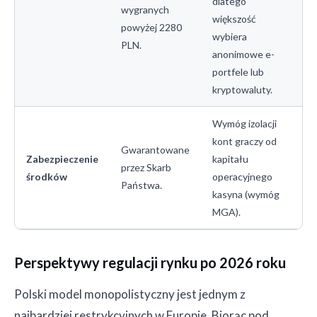
dlatego
wygranych
większość
powyżej 2280
wybiera
PLN.
anonimowe e-
portfele lub
kryptowaluty.
Wymóg izolacji
kont graczy od
Gwarantowane
Zabezpieczenie
kapitału
przez Skarb
środków
operacyjnego
Państwa.
kasyna (wymóg
MGA).
Perspektywy regulacji rynku po 2026 roku
Polski model monopolistyczny jest jednym z
najbardziej restrykcyjnych w Europie. Biorąc pod