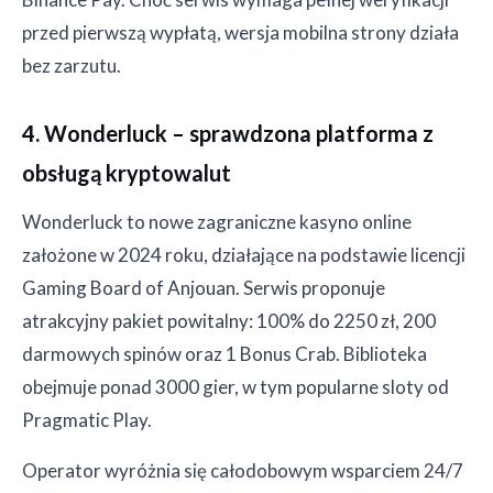
przed pierwszą wypłatą, wersja mobilna strony działa
bez zarzutu.
4. Wonderluck – sprawdzona platforma z
obsługą kryptowalut
Wonderluck to nowe zagraniczne kasyno online
założone w 2024 roku, działające na podstawie licencji
Gaming Board of Anjouan. Serwis proponuje
atrakcyjny pakiet powitalny: 100% do 2250 zł, 200
darmowych spinów oraz 1 Bonus Crab. Biblioteka
obejmuje ponad 3000 gier, w tym popularne sloty od
Pragmatic Play.
Operator wyróżnia się całodobowym wsparciem 24/7