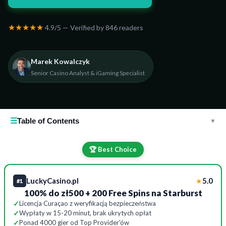
★★★★★
4.9/5 — Verified by 846 readers
Marek Kowalczyk
Senior Casino Analyst & iGaming Specialist
☰
Table of Contents
▼
🏆 Best Choice
LuckyCasino.pl
5.0
★
#1
100% do zł500 + 200 Free Spins na Starburst
✓
Licencja Curaçao z weryfikacją bezpieczeństwa
✓
Wypłaty w 15-20 minut, brak ukrytych opłat
✓
Ponad 4000 gier od Top Provider'ów